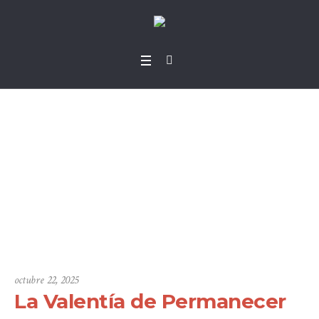
La Valentía de Perm
anecer en la Barca
(Mateo 14:27)
Home
»
Sermons
»
La Valentía de Permanecer en la Barca (Mateo 14:27)
octubre 22, 2025
La Valentía de Permanecer