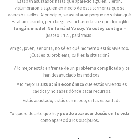
Estaban asustados hasta que apareció alguien. Vieron,
vislumbraron a alguien en medio de esta tormenta que se
acercaba a ellos. Al principio, se asustaron porque no sabían qué
estaban mirando, pero luego escucharon la voz que dijo:
«¡No
tengáis miedo! ¡No temáis! Yo soy. Yo estoy contigo.»
(Mateo 14:27, paráfrasis).
Amigo, joven, señorita, no sé en qué momento estás viviendo.
¿Cuál es tu problema, cuál es la situación?
A lo mejor estás enfrente de un
problema complicado
y te
han desahuciado los médicos.
A lo mejor la
situación económica
que estás viviendo es
caótica y no sabes dónde sacar recursos.
Estás asustado, estás con miedo, estás espantado.
Yo quiero decirte que hoy
puede aparecer Jesús en tu vida
como apareció a los discípulos.