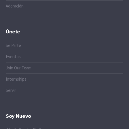
Adoración
Únete
Se Parte
Eventos
Join Our Team
Internships
Servir
Soy Nuevo